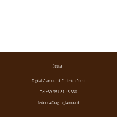
Contatti
Digital Glamour di Federica Rossi
Tel +39 351 81 48 388
federica@digitalglamour.it