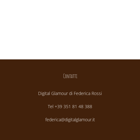
Contatti
Digital Glamour di Federica Rossi
Tel +39 351 81 48 388
federica@digitalglamour.it