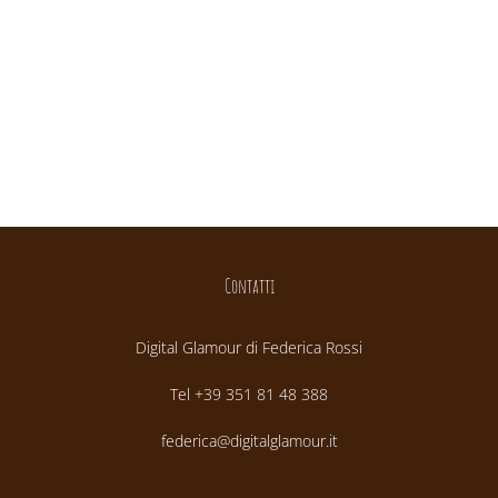
Contatti
Digital Glamour di Federica Rossi
Tel +39 351 81 48 388
federica@digitalglamour.it