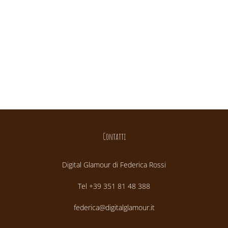
Contatti
Digital Glamour di Federica Rossi
Tel +39 351 81 48 388
federica@digitalglamour.it