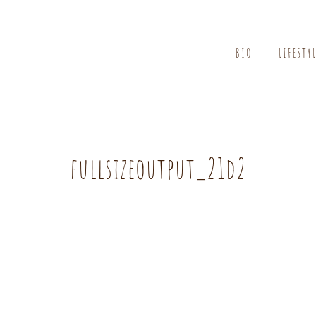
BIO
LIFESTY
fullsizeoutput_21d2