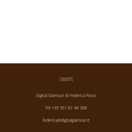
Contatti
Digital Glamour di Federica Rossi
Tel +39 351 81 48 388
federica@digitalglamour.it