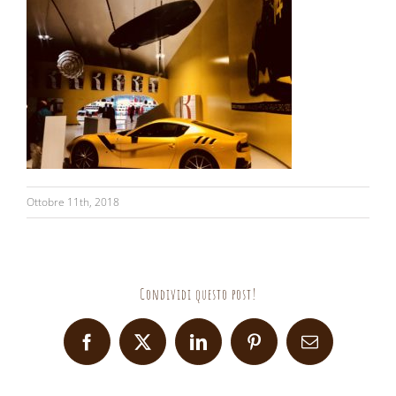
Ottobre 11th, 2018
Condividi questo post!
Facebook
X
LinkedIn
Pinterest
Email