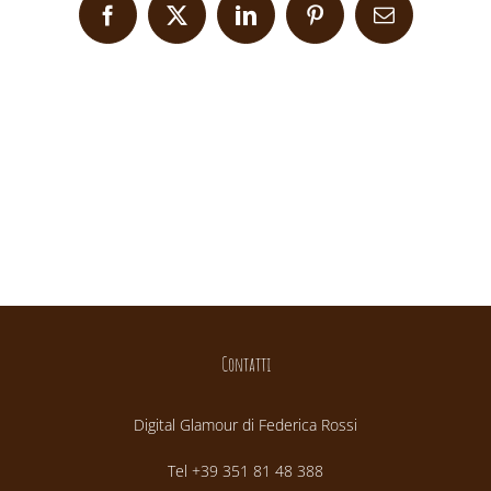
Facebook
X
LinkedIn
Pinterest
Email
Contatti
Digital Glamour di Federica Rossi
Tel +39 351 81 48 388