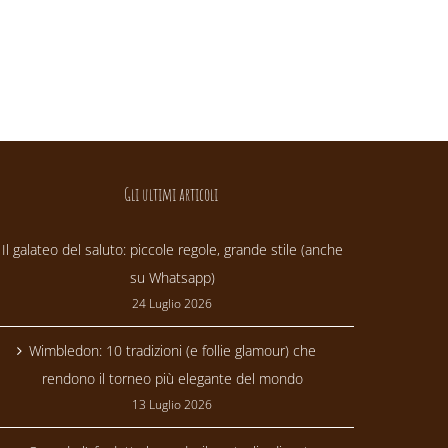
Gli ultimi articoli
Il galateo del saluto: piccole regole, grande stile (anche
su Whatsapp)
24 Luglio 2026
Wimbledon: 10 tradizioni (e follie glamour) che
rendono il torneo più elegante del mondo
13 Luglio 2026