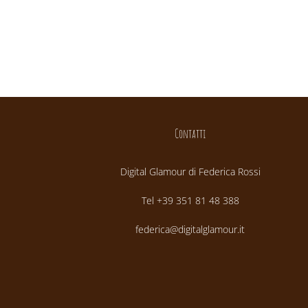
Contatti
Digital Glamour di Federica Rossi
Tel +39 351 81 48 388
federica@digitalglamour.it