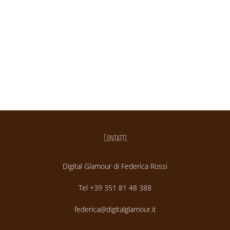
Contatti
Digital Glamour di Federica Rossi
Tel +39 351 81 48 388
federica@digitalglamour.it