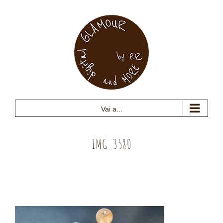
Salta
al
contenuto
Vai a...
IMG_3580