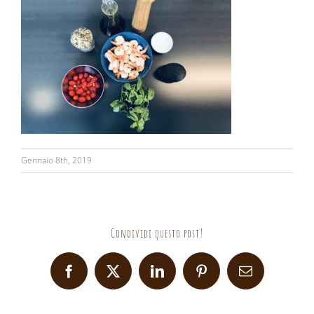
Gennaio 8th, 2019
Condividi questo post!
Facebook
X
LinkedIn
Pinterest
Email