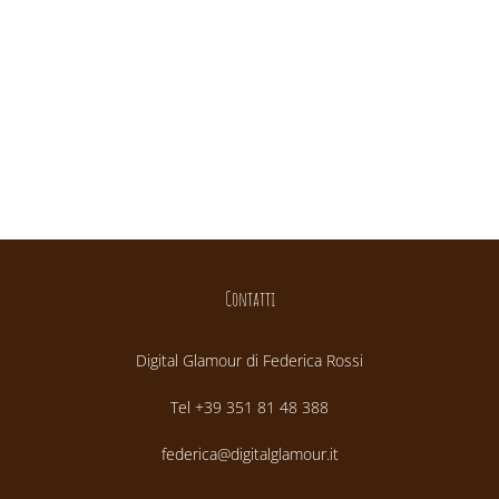
Contatti
Digital Glamour di Federica Rossi
Tel +39 351 81 48 388
federica@digitalglamour.it