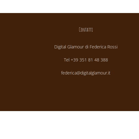
Contatti
Digital Glamour di Federica Rossi
Tel +39 351 81 48 388
federica@digitalglamour.it