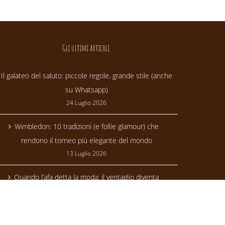
Gli ultimi articoli
Il galateo del saluto: piccole regole, grande stile (anche
su Whatsapp)
24 Luglio 2026
Wimbledon: 10 tradizioni (e follie glamour) che
rendono il torneo più elegante del mondo
13 Luglio 2026
Quando l’afa detta la moda: il ventaglio diventa
trendsetter
24 Giugno 2026