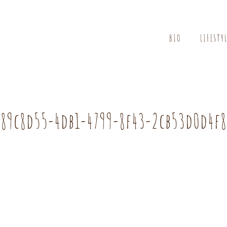
BIO
LIFESTY
189c8d55-4db1-4799-8f43-2cb53d0d4f8