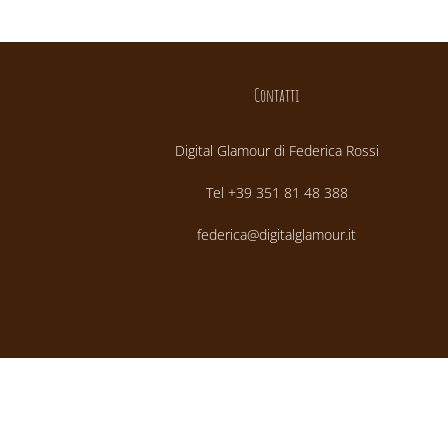
Contatti
Digital Glamour di Federica Rossi
Tel +39 351 81 48 388
federica@digitalglamour.it