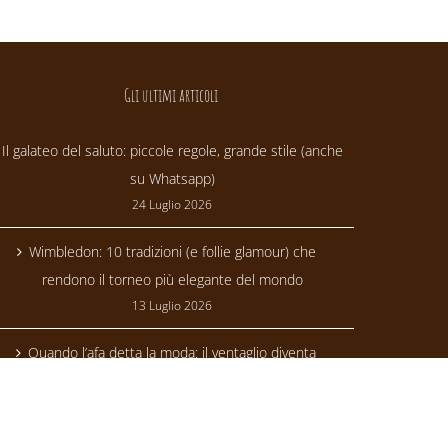
Gli ultimi articoli
Il galateo del saluto: piccole regole, grande stile (anche
su Whatsapp)
24 Luglio 2026
Wimbledon: 10 tradizioni (e follie glamour) che
rendono il torneo più elegante del mondo
13 Luglio 2026
Quando l’afa detta la moda: il ventaglio diventa
trendsetter
24 Giugno 2026