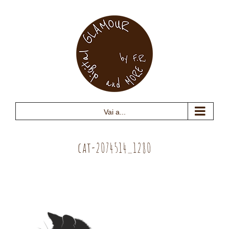
Salta
al
contenuto
Vai a...
cat-2074514_1280