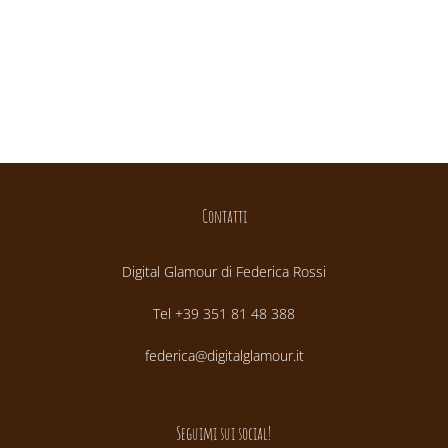
Contatti
Digital Glamour di Federica Rossi
Tel +39 351 81 48 388
federica@digitalglamour.it
Seguimi sui social!