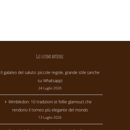
Gli ultimi articoli
Il galateo del saluto: piccole regole, grande stile (anche
su Whatsapp)
24 Luglio 2026
Wimbledon: 10 tradizioni (e follie glamour) che
rendono il torneo più elegante del mondo
13 Luglio 2026