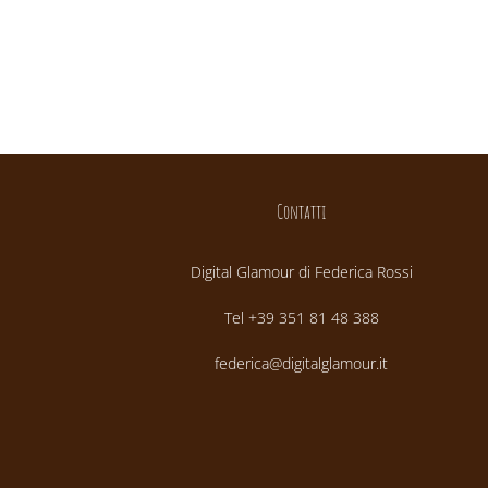
Contatti
Digital Glamour di Federica Rossi
Tel +39 351 81 48 388
federica@digitalglamour.it