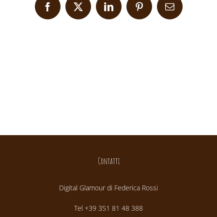
Facebook
X
LinkedIn
Pinterest
Email
Contatti
Digital Glamour di Federica Rossi
Tel +39 351 81 48 388