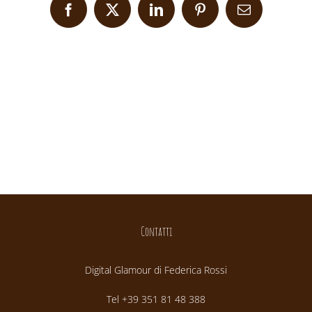
Facebook
X
LinkedIn
Pinterest
Email
Contatti
Digital Glamour di Federica Rossi
Tel +39 351 81 48 388