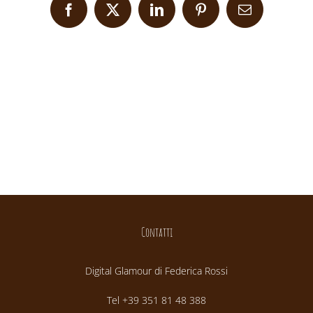
Facebook
X
LinkedIn
Pinterest
Email
Contatti
Digital Glamour di Federica Rossi
Tel +39 351 81 48 388