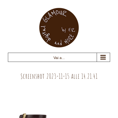
Salta
al
contenuto
Vai a...
Screenshot 2023-11-15 alle 14.21.41