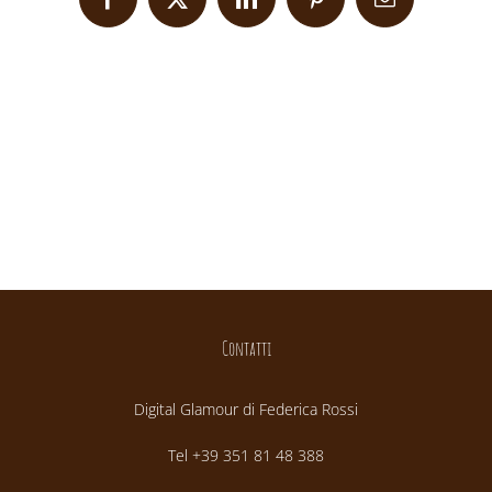
Facebook
X
LinkedIn
Pinterest
Email
Contatti
Digital Glamour di Federica Rossi
Tel +39 351 81 48 388