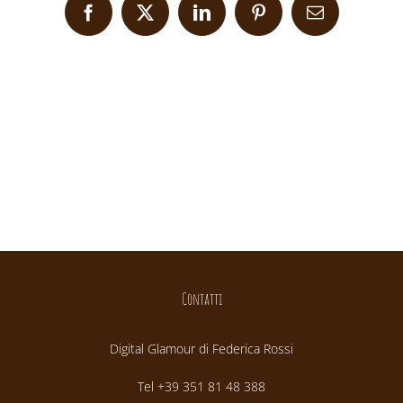
Facebook
X
LinkedIn
Pinterest
Email
Contatti
Digital Glamour di Federica Rossi
Tel +39 351 81 48 388