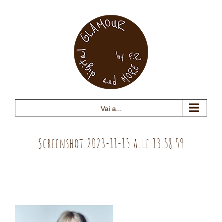
Salta
al
contenuto
Vai a...
Screenshot 2023-11-15 alle 13.58.59