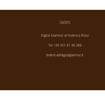
Contatti
Digital Glamour di Federica Rossi
Tel +39 351 81 48 388
federica@digitalglamour.it