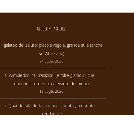
Gli ultimi articoli
Il galateo del saluto: piccole regole, grande stile (anche
su Whatsapp)
24 Luglio 2026
Wimbledon: 10 tradizioni (e follie glamour) che
rendono il torneo più elegante del mondo
13 Luglio 2026
Quando l’afa detta la moda: il ventaglio diventa
trendsetter
24 Giugno 2026