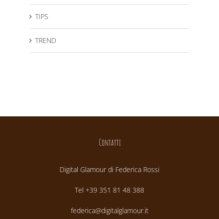
TIPS
TREND
Contatti
Digital Glamour di Federica Rossi
Tel +39 351 81 48 388
federica@digitalglamour.it