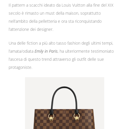
Il pattern a scacchi ideato da Louis Vuitton alla fine del XIX
secolo è rimasto un must della maison, soprattutto
nell’ambito della pelletteria e ora sta riconquistando
l’attenzione dei designer.
Una delle fiction a più alto tasso fashion degli ultimi tempi,
l’amata/odiata
Emily in Paris
, ha ulteriormente testimoniato
l’ascesa di questo trend attraverso gli outfit delle sue
protagoniste.