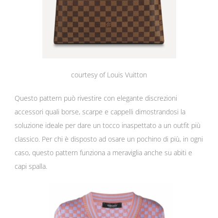
courtesy of Louis Vuitton
Questo pattern può rivestire con elegante discrezioni
accessori quali borse, scarpe e cappelli dimostrandosi la
soluzione ideale per dare un tocco inaspettato a un outfit più
classico. Per chi è disposto ad osare un pochino di più, in ogni
caso, questo pattern funziona a meraviglia anche su abiti e
capi spalla.