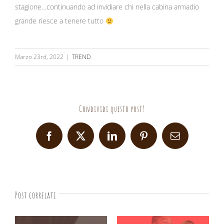
stagione…continuando ad invidiare chi nella cabina armadio
grande riesce a tenere tutto
Marzo 23rd, 2022
|
TREND
Condividi questo post!
Facebook
X
LinkedIn
Pinterest
Email
Post correlati