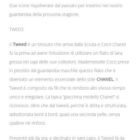
Due icone rispolverate dal passato per inserirsi nel nostro
guardaroba della prossima stagione.
TWEED
Il
Tweed
è un tessuto che arriva dalla Scozia e Coco Chanel
fu la prima ad avere l’intuizione di utilizzare un filato di lana
grezza nei capi delle sue collezioni. Mademoiselle Coco prese
in prestito dal guardaroba maschile questo filato che è
diventato un elemento essenziale dello stile
CHANEL
. Il
Tweed è composto da fili che lo rendono allo stesso tempo
unico e irregolare. La tipica “giacchina modello Chanel” si
riconosce, oltre che dal tweed, perché è dritta e strutturata,
abbottonata bord à bord, quasi una seconda pelle, senza
spalline né rinforzi.
Presente già da ora, e declinato in ogni capo, il Tweed fa da