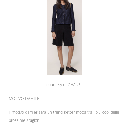
courtesy of CHANEL
MOTIVO DAMIER
Il motivo damier sarà un trend setter moda tra i più cool delle
prossime stagioni.