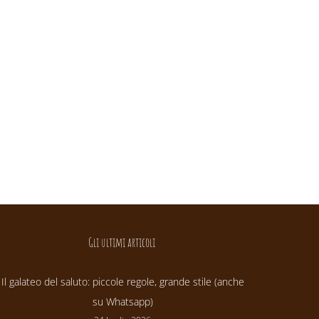
Gli ultimi articoli
Il galateo del saluto: piccole regole, grande stile (anche
su Whatsapp)