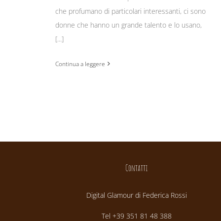
che profumano di particolari interessanti, ci sono
donne che hanno un grande talento e lo usano,
[...]
Continua a leggere
Contatti
Digital Glamour di Federica Rossi
Tel +39 351 81 48 388