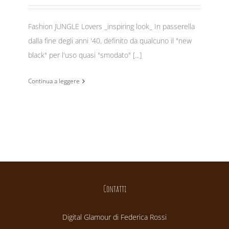
Fashion JUNGLE Lovers _inspiring look_ In passerella
dalla fine degli anni '40, definito da qualcuno il "new
black" per l'uso quasi "smodato" [...]
Continua a leggere
Contatti
Digital Glamour di Federica Rossi