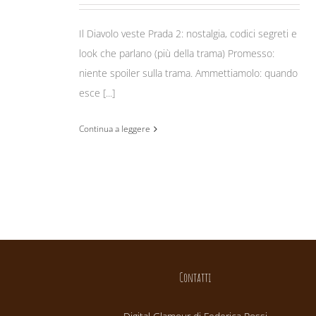
Il Diavolo veste Prada 2: nostalgia, codici segreti e
look che parlano (più della trama) Promesso:
niente spoiler sulla trama. Ammettiamolo: quando
esce [...]
Continua a leggere
Contatti