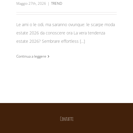
Maggio 27th, 2026
|
TREND
Le ami o le odi, ma saranno ovunque: le scarpe moda
estate 2026 da conoscere ora La vera tendenza
estate 2026? Sembrare effortless [...]
Continua a leggere
Contatti